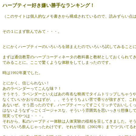
ハーブティー好き嫌い勝手なランキング！
（このサイトは個人的なメモ書きから構成されているので、読みずらい点
その１にまず飲んでみて・・・。
とにかくハーブティーのいろいろを踏まえたのでいろいろ試してみること
まずは通信教育のハーブコーディネータの教科書と教材としておくられて
でみることに。ここで驚くような体験をしてしまったのです。
時は1992年夏でした。
とにかく、信じられない！
あのラベンダーってこんな味？！
そうそう、ラベンダーといえばあの有名な映画でタイムトリップしちゃう
なくていいかおりのはずが、、、そうそうちょい苦で香りが強すぎて、こ
あないぜ。そう思ったのです。ハーブティーってすごくリッチでおいしく
はないようなずっごくゴージャスな、そういう雰囲気を思いっきり想像し
現実ってやつは・・・。
それから、私のハーブティー体験は人体実験の様相を呈してきました。そ
ていろいろ飲んじゃったわけです。それが現在（2002年）までつづいてる