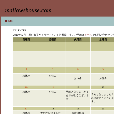
mallowshouse.com
HOME
CALENDER
2010年１月
黒い数字がトリートメント営業日です。ご予約は
メール
でお問い合わせくださ
日曜日
月曜日
火曜日
水曜日
3
4
5
6
お休み
お休み
お休み
お休み
10
11
12
13
お休み
お休み
予約となりました！
予約となりました！
ありがとうございま
ありがとうございま
す。
す。
17
18
19
20
お休み
予約となりました！
四街道出張