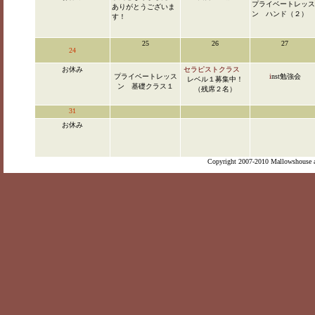
プライベートレッス
ありがとうございま
ン ハンド（２）
す！
25
26
27
24
お休み
セラピストクラス
プライベートレッス
i
nst勉強会
レベル１募集中！
ン 基礎クラス１
（残席２名）
31
お休み
Copyright 2007-2010 Mallowshouse al