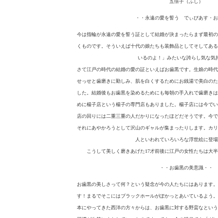
五倍子（ふし）
・・永遠の愛を誓う でぃびあす・お
今は指輪が永遠の愛を誓う証として結婚が決まったらまず最初の
くものです。そういえば十代の娘たちも装飾品としてそしてある
いるのよ！」みたいな誇らし気な気
さて江戸の時代の結婚の愛の証といえばお歯黒です。生娘の時代
せっせと歯磨きに勤しみ、肌を白くするためにお銭湯で美白のた
した。結婚後もお歯黒を染めるためにも毎朝の手入れで歯磨きは
めに楊子店という楊子の専門店もありました。楊子店には今でい
店の回りには二重三重の人だかりになったほどだそうです。今で
それにあやかろうとして沢山のギャルが集まったりします。カリ
人といわれていろいろな浮世絵に登場
こうして美しく磨きあげた17才前後に江戸の女性たちは大
・・お歯黒の美意識・・
お歯黒の美しさって何？という疑念が今の人たちにはあります。
す！まるでそこにはブラックホールがぽかっとあいているよう。
本にやってきた西洋の方々からは、お歯黒に対する野蛮なという