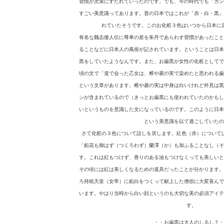
習慣が次第にすたれていったのです。でも、今の時代でも「ガン
すごい美意識ってあります。昔の日本ではこれが「赤・白・黒」
れていたそうです。このお化粧３色はいつから日本に
有名な魏志倭人伝に尊卑の差を朱丹であらわす習慣があったこと
ることなどに日本人の風俗が記されています。ということは日本
黒をしていたようなんです。また、お歯黒が女性の化粧としてで
頃の文で「道で会った乙女は、椎や菱の実で染めたと思われる歯
という文章があります。椎や菱の実は中身は白いけれど外見は黒
ンが含まれているので（きっとお歯黒にも使われていたのかもし
いというものを意識した文になっているのです。このように日本
という美意識を以て過ごしていたの
さて化粧の３色について話しを戻します。紅色（赤）について
「鉛花も御はず（つくろわず）蘭澤（か）も加ふることなし（そ
す。これは紅もつけず、香りのある油もつけなくっても美しいと
その頃には紅は美しくなるための道具だったことが分かります。
ろ持統天皇（女帝）に鉛白をつくって献上した僧侶に大変喜んで
います。やはり当時から白い顔というのも大切な美の必須アイテ
す。
・・お歯黒は大人のしるし？・