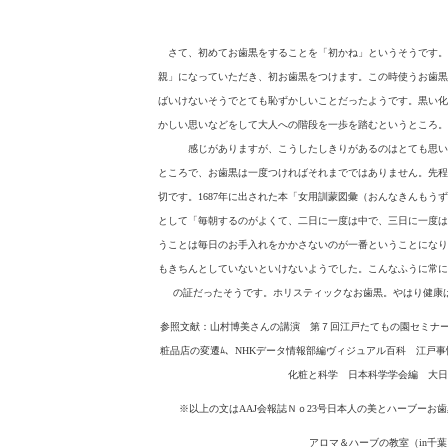
さて、初めてお歯黒をすることを「初かね」というそうです。
親」になっていただき、初お歯黒をつけます。この時使うお歯黒
ばいけないそうでとても恥ずかしいことだったようです。黒い化
かしい思いなどをして大人への階段を一歩を踏むというところ。
感じがありますが、こうしたしきりがあるのはとても思い
ところで、お歯黒は一度つければそれまでではありません。先程
切です。1687年に出された本「女用訓蒙図彙（おんなきんもう
として「毎朝するのがよくて、二日に一度は中で、三日に一度は
うことは毎日のお手入れをかかさないのが一番ということになり
もきちんとしていないといけないようでした。こんなふうに常に
の証だったそうです。ホリスティックなお歯黒。やはり健康
参照文献：山村博美さんの講演 第７回江戸たてもの園セミナー
粧品店の変遷ﾑ、NHKデータ情報部編ヴィジュアル百科 江戸
化粧と科学 日本科学学会編 大日
※以上の文はAAJ会報誌Ｎｏ23号日本人の美とハーブーお
アロマ＆ハーブの教室（in千葉