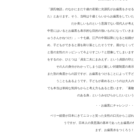
「源氏物語」のなかにまだ十歳の若紫に光源氏がお歯黒をさせる
た）とあります。そう、当時は十歳くらいからお歯黒をしていた
だか美しいものという意識でない現代人が考え
中世にはいるとお歯黒も表示的な目的の強いものになっていきま
ゅうさんかねつけ）」～十七歳。江戸の中期以降になると結婚が
め、子どもができると眉を剃り落としたそうです。眉がなくって
と昔の女性のスッピンって今よりすごい？と想像してしまいます
をするのか、ひとつは「貞女二夫にまみえず」という貞節の印と
その人の身分がわかってしまうほど厳しい封建制度の表示
また別の角度からの説ですが、お歯黒をつけることによって子ど
うこともあるようです。子どもが産めるというのは大人の
でも本当は単純な気持ちからと考え方もあると思います。「素敵
のある身」というみせびらかしたいという
・・お歯黒にチャレンジ・・
ペリー総督が日本にきてニコッと笑った女性の口元からこぼれ
うですが、日本人の美意識の基本であったお歯黒の
まず、お歯黒水をつくろう！