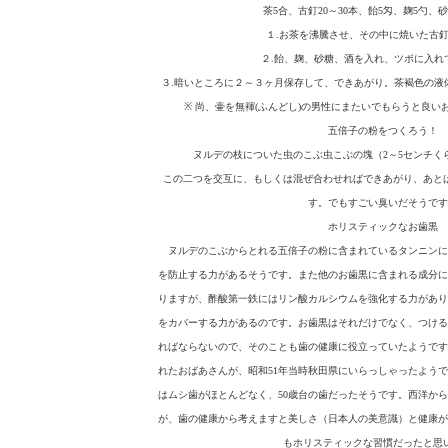
茶5合、古釘20～30本、飴5匁、麹5勺、
１.お茶を沸騰させ、その中に焼いた古
２.飴、麹、砂糖、酒を入れ、ツボに入れ
３.暗いところに２～３ヶ月保存して、できあがり。茶褐色の液
※ 尚、壷を無褌(ふんどし)の男性にまたいでもらうと良
五倍子の粉をつくろう！
ヌルデの枝についた虫のこぶ虫こぶの塊（2～5センチく
この二つを交互に、もしくは混ぜ合わせればできあがり、あと
す。でもすごい臭いだそうです
ホリスティックなお歯黒
ヌルデのこぶからとれる五倍子の粉に含まれているタンニンに
を防止する力があるそうです。また他のお歯黒に含まれる成分に
りますが、酢酸第一鉄にはリン酸カルシウムを強化する力があり
をカバーする力があるのです。お歯黒はそれだけでなく、つける
ればならないので、そのことも歯の健康に役立っていたようです
れたおばあさんが、昭和51年当時秋田県にいらっしゃったようで
はムシ歯がほとんどなく、50歳台の歯だったそうです。西洋か
が、歯の健康から考えますと美しさ（日本人の美意識）と健康が
もホリスティックな習慣だったと思