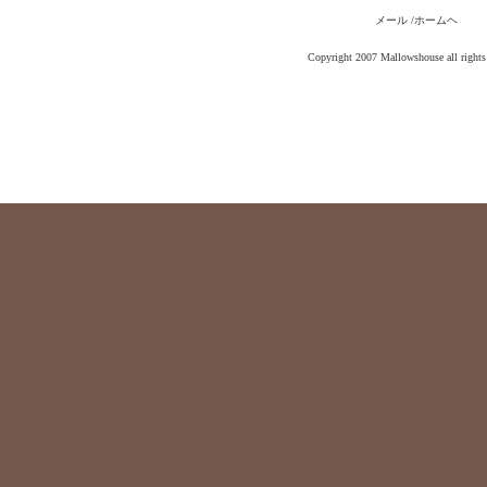
メール /ホームヘ
Copyright 2007 Mallowshouse all rights